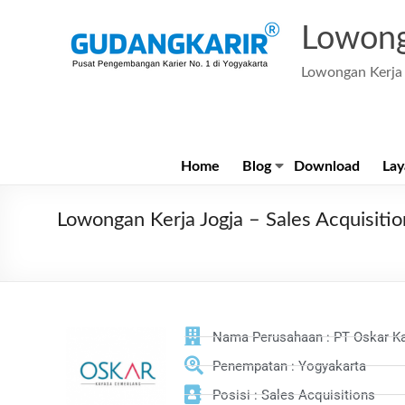
Lowong
Lowongan Kerja 
Home
Blog
Download
Lay
Lowongan Kerja Jogja – Sales Acquisi
Nama Perusahaan : PT Oskar K
Penempatan : Yogyakarta
Posisi : Sales Acquisitions