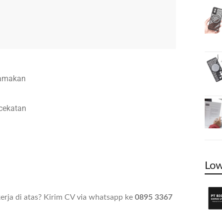
tamakan
 cekatan
Low
rja di atas? Kirim CV via whatsapp ke
0895 3367