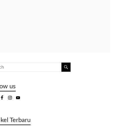
low us
ikel Terbaru