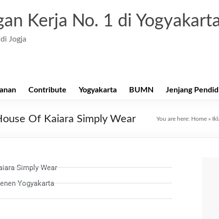
an Kerja No. 1 di Yogyakart
di Jogja
anan
Contribute
Yogyakarta
BUMN
Jenjang Pendid
House Of Kaiara Simply Wear
You are here:
Home
»
Ik
aiara Simply Wear
genen Yogyakarta