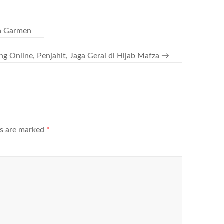
ja Garmen
g Online, Penjahit, Jaga Gerai di Hijab Mafza
→
ds are marked
*