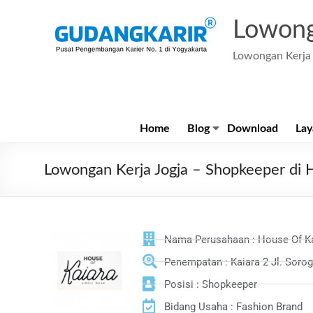
Lowong
Lowongan Kerja 
Home
Blog
Download
Lay
Lowongan Kerja Jogja – Shopkeeper di 
Nama Perusahaan : House Of K
Penempatan : Kaiara 2 Jl. Soro
Posisi : Shopkeeper
Bidang Usaha : Fashion Brand