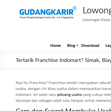
Skip
to
Lowong
content
Lowongan Kerja 
Home
Blog
Download
La
Tertarik Franchise Indomart? Simak, Bia
Apa itu Franchise? Franchise sendiri merupakan sebuah
usaha, dengan ciri khas usaha dalam memasarkan barang
indomart. Ini salah satu
peluang usaha
yang cukup memb
dijumpai dan sebagai salah satu tempat untuk memenuh