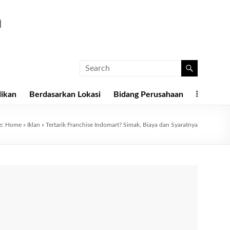
a
dikan
Berdasarkan Lokasi
Bidang Perusahaan
e:
Home
»
Iklan
»
Tertarik Franchise Indomart? Simak, Biaya dan Syaratnya