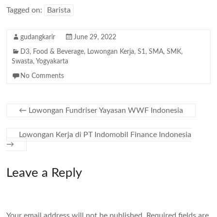
Tagged on:
Barista
gudangkarir
June 29, 2022
D3
,
Food & Beverage
,
Lowongan Kerja
,
S1
,
SMA
,
SMK
,
Swasta
,
Yogyakarta
No Comments
←
Lowongan Fundriser Yayasan WWF Indonesia
Lowongan Kerja di PT Indomobil Finance Indonesia
→
Leave a Reply
Your email address will not be published.
Required fields are