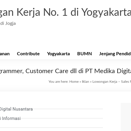
an Kerja No. 1 di Yogyakart
di Jogja
anan
Contribute
Yogyakarta
BUMN
Jenjang Pendid
rammer, Customer Care dll di PT Medika Digit
You are here:
Home
»
Iklan
»
Lowongan Kerja – Sales 
igital Nusantara
i Informasi