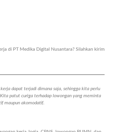
ja di PT Medika Digital Nusantara? Silahkan kirim
erja dapat terjadi dimana saja, sehingga kita perlu
n. Kita patut curiga terhadap lowongan yang meminta
atif maupun akomodatif.
owongan kerja Jogja, CPNS, lowongan BUMN, dan