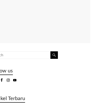
low us
ikel Terbaru