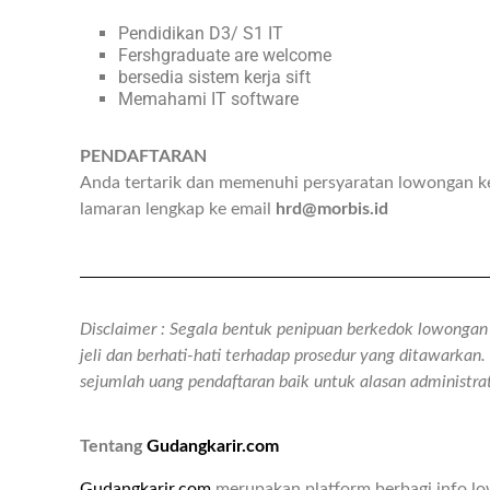
Pendidikan D3/ S1 IT
Fershgraduate are welcome
bersedia sistem kerja sift
Memahami IT software
PENDAFTARAN
Anda tertarik dan memenuhi persyaratan lowongan ker
lamaran lengkap ke email
hrd@morbis.id
Disclaimer : Segala bentuk penipuan berkedok lowongan k
jeli dan berhati-hati terhadap prosedur yang ditawarka
sejumlah uang pendaftaran baik untuk alasan administr
Tentang
Gudangkarir.com
Gudangkarir.com
merupakan platform berbagi info l