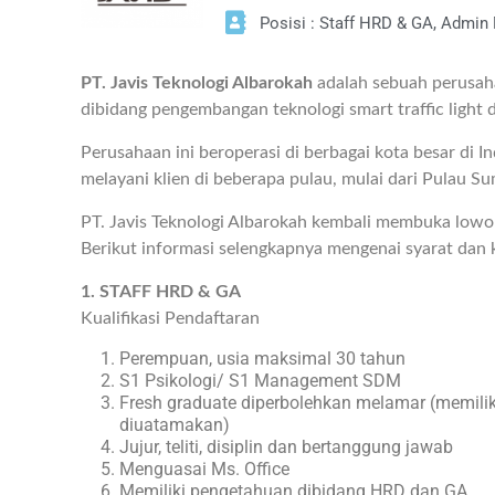
Posisi : Staff HRD & GA, Admin
PT. Javis Teknologi Albarokah
adalah sebuah perusah
dibidang pengembangan teknologi smart traffic light d
Perusahaan ini beroperasi di berbagai kota besar di I
melayani klien di beberapa pulau, mulai dari Pulau S
PT. Javis Teknologi Albarokah kembali membuka lowon
Berikut informasi selengkapnya mengenai syarat dan 
1. STAFF HRD & GA
Kualifikasi Pendaftaran
Perempuan, usia maksimal 30 tahun
S1 Psikologi/ S1 Management SDM
Fresh graduate diperbolehkan melamar (memili
diuatamakan)
Jujur, teliti, disiplin dan bertanggung jawab
Menguasai Ms. Office
Memiliki pengetahuan dibidang HRD dan GA