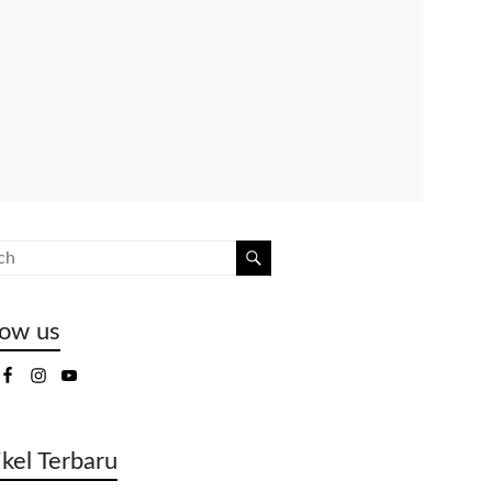
low us
ikel Terbaru