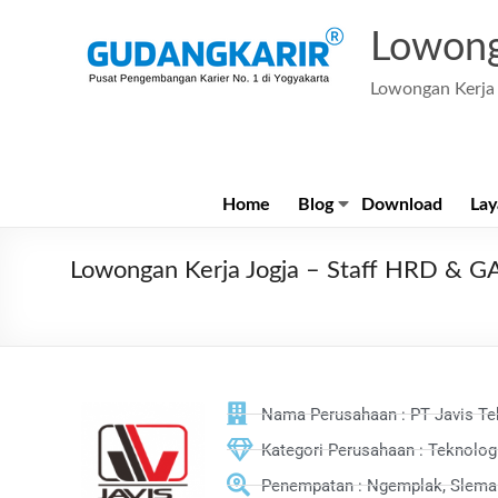
Lowong
Lowongan Kerja 
Home
Blog
Download
Lay
Lowongan Kerja Jogja – Staff HRD & GA
Nama Perusahaan : PT Javis Te
Kategori Perusahaan : Teknolog
Penempatan : Ngemplak, Slema