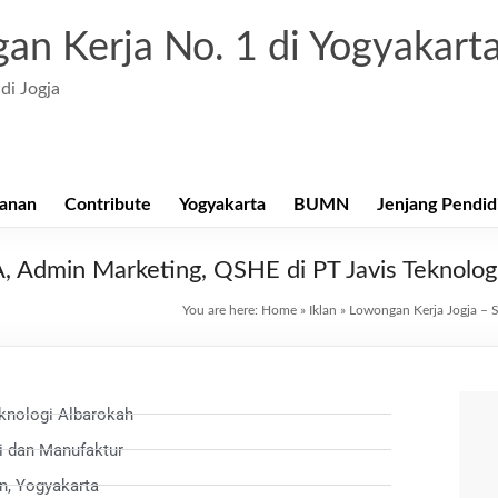
an Kerja No. 1 di Yogyakart
di Jogja
anan
Contribute
Yogyakarta
BUMN
Jenjang Pendid
, Admin Marketing, QSHE di PT Javis Teknolog
You are here:
Home
»
Iklan
»
Lowongan Kerja Jogja – 
knologi Albarokah
i dan Manufaktur
n, Yogyakarta