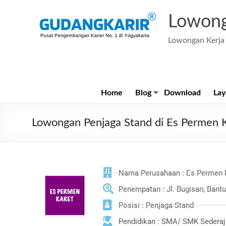
Lowong
Lowongan Kerja 
Home
Blog
Download
Lay
Lowongan Penjaga Stand di Es Permen K
Nama Perusahaan : Es Permen 
Penempatan : Jl. Bugisan, Bantu
Posisi : Penjaga Stand
Pendidikan : SMA/ SMK Sederaj