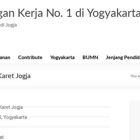
an Kerja No. 1 di Yogyakart
di Jogja
anan
Contribute
Yogyakarta
BUMN
Jenjang Pendid
aret Jogja
You a
Karet Jogja
l, Yogyakarta
at