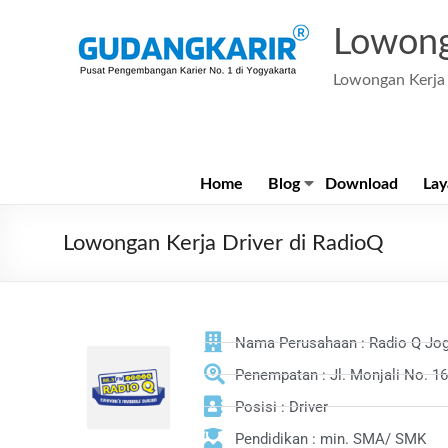
Lowong
Lowongan Kerja 
Home
Blog
Download
Lay
Lowongan Kerja Driver di RadioQ
Nama Perusahaan : Radio Q Jog
Penempatan : Jl. Monjali No. 1
Posisi : Driver
Pendidikan : min. SMA/ SMK