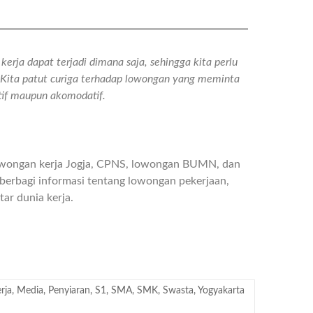
erja dapat terjadi dimana saja, sehingga kita perlu
n. Kita patut curiga terhadap lowongan yang meminta
atif maupun akomodatif.
owongan kerja Jogja, CPNS, lowongan BUMN, dan
berbagi informasi tentang lowongan pekerjaan,
ar dunia kerja.
rja
,
Media
,
Penyiaran
,
S1
,
SMA
,
SMK
,
Swasta
,
Yogyakarta