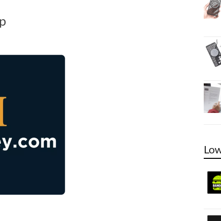
up
Low