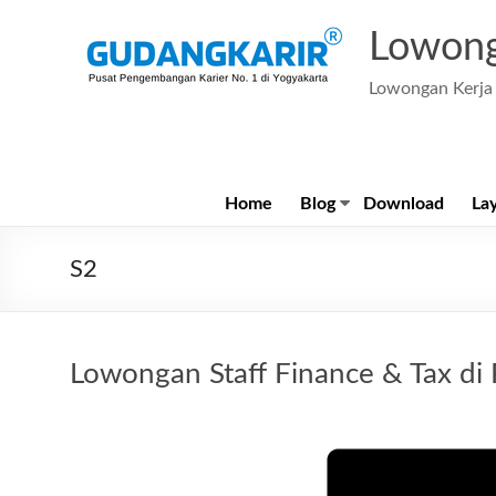
Skip
to
Lowong
content
Lowongan Kerja 
Home
Blog
Download
La
S2
Lowongan Staff Finance & Tax di 