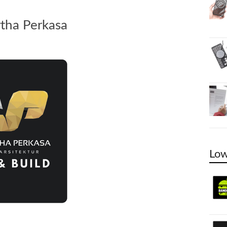
rtha Perkasa
Low