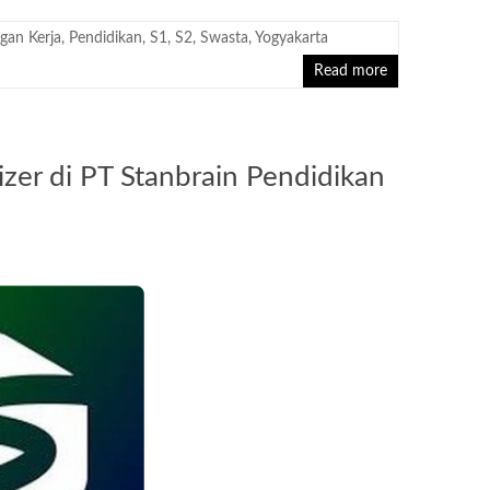
gan Kerja
,
Pendidikan
,
S1
,
S2
,
Swasta
,
Yogyakarta
Read more
er di PT Stanbrain Pendidikan