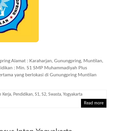
ng Alamat : Karaharjan, Gunungpring, Muntilan,
didikan : Min. S1 SMP Muhammadiyah Plus
ertama yang berlokasi di Gunungpring Muntilan
 Kerja
,
Pendidikan
,
S1
,
S2
,
Swasta
,
Yogyakarta
Read more