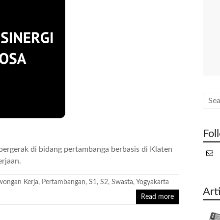
Fol
ergerak di bidang pertambanga berbasis di Klaten
rjaan.
wongan Kerja
,
Pertambangan
,
S1
,
S2
,
Swasta
,
Yogyakarta
Art
Read more