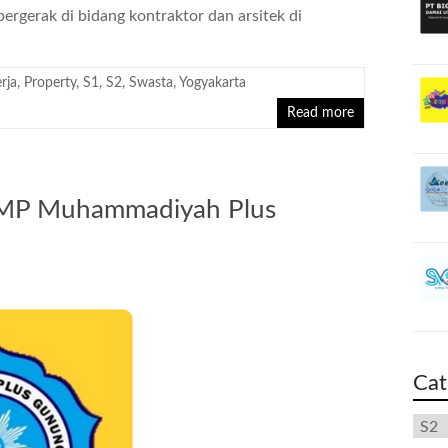
rgerak di bidang kontraktor dan arsitek di
rja
,
Property
,
S1
,
S2
,
Swasta
,
Yogyakarta
Read more
SMP Muhammadiyah Plus
Cat
Cate