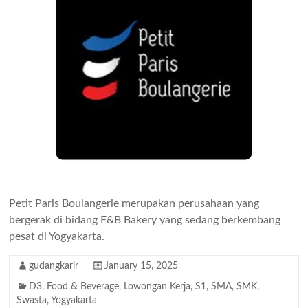
Petit Paris Boulangerie merupakan perusahaan yang
bergerak di bidang F&B Bakery yang sedang berkembang
pesat di Yogyakarta.
gudangkarir
January 15, 2025
D3
,
Food & Beverage
,
Lowongan Kerja
,
S1
,
SMA
,
SMK
,
Swasta
,
Yogyakarta