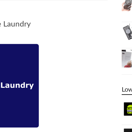
e Laundry
Low