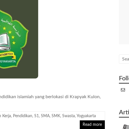
Fol
didikan islamiah yang berlokasi di Krapyak Kulon,
Art
 Kerja
,
Pendidikan
,
S1
,
SMA
,
SMK
,
Swasta
,
Yogyakarta
Read more