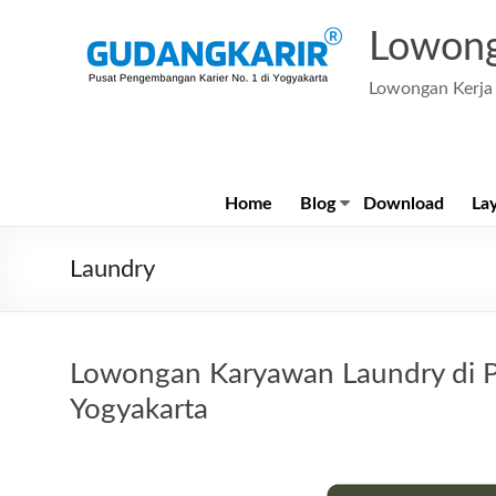
Skip
to
Lowong
content
Lowongan Kerja 
Home
Blog
Download
La
Laundry
Lowongan Karyawan Laundry di P
Yogyakarta