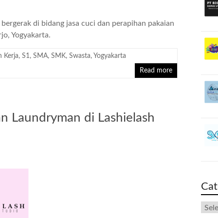
bergerak di bidang jasa cuci dan perapihan pakaian
jo, Yogyakarta.
 Kerja
,
S1
,
SMA
,
SMK
,
Swasta
,
Yogyakarta
Read more
n Laundryman di Lashielash
Cat
Cate