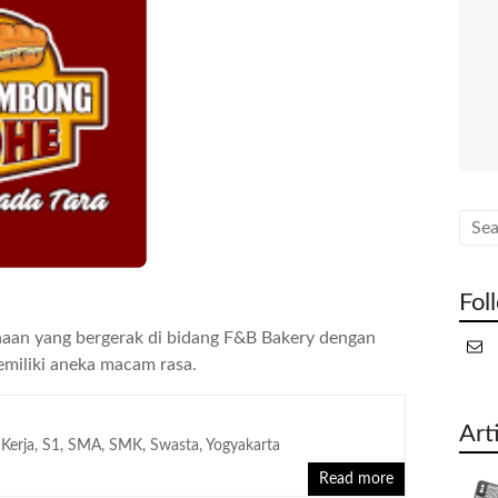
Fol
aan yang bergerak di bidang F&B Bakery dengan
miliki aneka macam rasa.
Art
Kerja
,
S1
,
SMA
,
SMK
,
Swasta
,
Yogyakarta
Read more