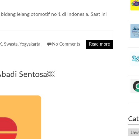
idang lelang otomotif no 1 di Indonesia. Saat ini
K
,
Swasta
,
Yogyakarta
No Comments
Read more
 Abadi Sentosa￼
Cat
Cate