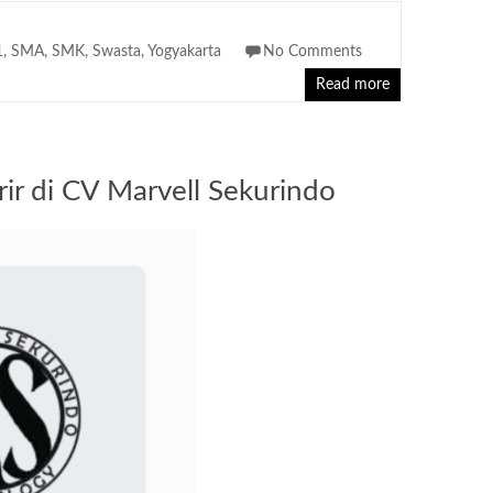
1
,
SMA
,
SMK
,
Swasta
,
Yogyakarta
No Comments
Read more
ir di CV Marvell Sekurindo