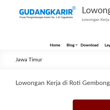
Skip
to
Lowong
content
Lowongan Kerja 
Home
Blog
Download
La
Jawa Timur
Lowongan Kerja di Roti Gembong